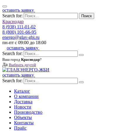
оставить заявку
Search for:
Поиск
Краснодар
8 (938) 111-01-02
8 (800) 101-66-95
energo@glav-gbi.ru
пн-пт с 09:00 до 18:00
оставить заявку
Search for:
Ваш город
Краснодар
?
Да
Выбрать другой
оставить заявку
Search for:
Каталог
О компании
Доставка
Новости
Производство
Объекты
Контакты
Прайс