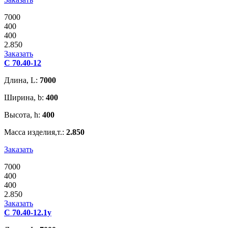
7000
400
400
2.850
Заказать
С 70.40-12
Длина, L:
7000
Ширина, b:
400
Высота, h:
400
Масса изделия,т.:
2.850
Заказать
7000
400
400
2.850
Заказать
С 70.40-12.1у