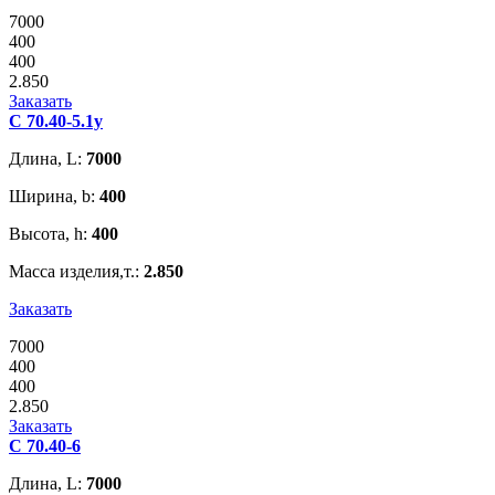
7000
400
400
2.850
Заказать
С 70.40-5.1у
Длина, L:
7000
Ширина, b:
400
Высота, h:
400
Масса изделия,т.:
2.850
Заказать
7000
400
400
2.850
Заказать
С 70.40-6
Длина, L:
7000