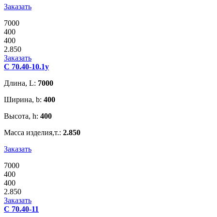
Заказать
7000
400
400
2.850
Заказать
С 70.40-10.1у
Длина, L:
7000
Ширина, b:
400
Высота, h:
400
Масса изделия,т.:
2.850
Заказать
7000
400
400
2.850
Заказать
С 70.40-11